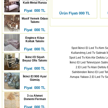
Katlı Metal Ranza
Fiyat 000 TL
Ürün Fiyatı 000 TL
Masif Yemek Odası
Takımı
Fiyat 000 TL
Engince Köşe
Koltuk Takımı
Spot İkinci El Led Tv Alım S
Fiyat 000 TL
Kullanılmış Led Tv Satmak İ
İkinci El Siyah
Spot Led Tv Kim Alır Defolu L
Beyaz Ofis Takımı
İkinci El Led Televizyon Satm
2.El Led Tv Alan Defolu 
Fiyat 000 TL
Sahibinden İkinci El Led Te
İkinci El 900 Ayar
Avrupa Yakası 2.El Led Tv S
Gümüş
Fiyat 000 TL
3 cu Ahmet
Donemi Ferman
Fiyat 000 TL