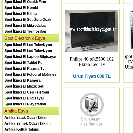
Spot İkinci El Ocaklı Fırın
Spot İkinci El Kombi
Spot İkinci El Klima
Spot İkinci El Set Üstü Ocak
Spot İkinci El Mikrodalga
Spot İkinci El Termosifon
Spot Elektronik Eşya
Spot İkinci El Lcd Televizyon
Spot İkinci El Led Televizyon
Spot
Spot İkinci El Laptop Bilgisayar
Philips 40 pfk5500 102
TV
Spot İkinci El Tablet Pc
Ekran Led Tv
Ultr
Spot İkinci El Plazma Tv
Spot İkinci El Fotoğraf Makinesı
Ürün Fiyatı 000 TL
Spot İkinci El Kamera
Spot İkinci El Müzik Seti
Spot İkinci El Cep Telefonu
Spot İkinci El Bilgisayar
Spot İkinci El Playstation
Antika Eşya
Antika Yatak Odası Takımı
Antika Yemek Odası Takımı
Antika Koltuk Takımı