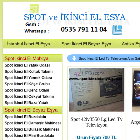
İstanbul İkinci El Eşya
Spot İkinci El Beyaz Eşya
Antika E
Spot İkinci El Mobilya
Spot İkinci El Led Tv Televizyon Alım Sa
Spot İkinci El Yatak Odası
Spot İkinci El Koltuk Takımı
Spot İkinci El Yemek Odası
Spot İkinci El Köşe Grubu
Spot İkinci El Genç Odası
Spot İkinci El Çekyat Takımı
Spot İkinci El Baza Yatak
Spot İkinci El Beyaz Eşya
Spot İkinci El Buzdolabı
Spot 42lv3550 Lg Led Tv
Arçe
Spot İkinci El Çamaşir Makinesı
Televizyon
Spot İkinci El Bulaşik Makinesı
Spot İkinci El Mini Buzdolabı
Ürün Fiyatı 700 TL