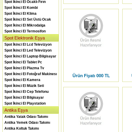
Spot İkinci El Ocaklı Fırın
Spot İkinci El Kombi
Spot İkinci El Klima
Spot İkinci El Set Üstü Ocak
Spot İkinci El Mikrodalga
Spot İkinci El Termosifon
Spot Elektronik Eşya
Spot İkinci El Lcd Televizyon
Spot İkinci El Led Televizyon
Spot İkinci El Laptop Bilgisayar
Spot İkinci El Tablet Pc
Spot İkinci El Plazma Tv
Spot İkinci El Fotoğraf Makinesı
Ürün Fiyatı 000 TL
Spot İkinci El Kamera
Spot İkinci El Müzik Seti
Spot İkinci El Cep Telefonu
Spot İkinci El Bilgisayar
Spot İkinci El Playstation
Antika Eşya
Antika Yatak Odası Takımı
Antika Yemek Odası Takımı
Antika Koltuk Takımı